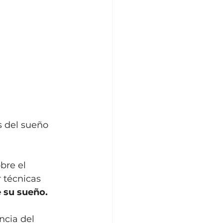
s del sueño 
bre el 
 técnicas 
e su sueño.
ncia del 