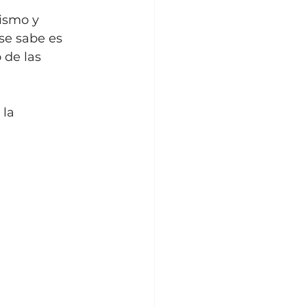
ismo y 
se sabe es 
 de las 
 la 