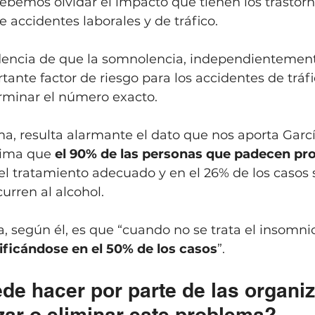
debemos olvidar el impacto que tienen los trastor
 accidentes laborales y de tráfico. 
dencia de que la somnolencia, independientement
tante factor de riesgo para los accidentes de tráf
terminar el número exacto. 
a, resulta alarmante el dato que nos aporta Garcí
tima que 
el 90% de las personas que padecen pr
el tratamiento adecuado y en el 26% de los casos 
rren al alcohol. 
 según él, es que “cuando no se trata el insomnio
ificándose en el 50% de los casos
”.
de hacer por parte de las organi
zar o eliminar este problema?