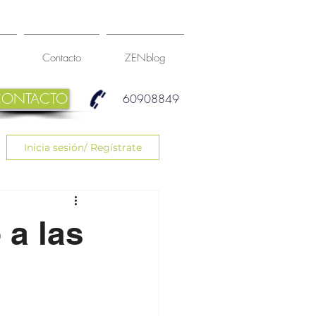
Contacto
ZENblog
CONTACTO
60908849
Inicia sesión/ Regístrate
 a las