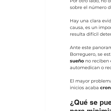
Por otro lado, no 
sobre el número de
Hay una clara evi
causa, es un impor
resulta difícil de
Ante este panoram
Borreguero, se es
sueño
 no reciben 
automedican o recu
El mayor problema,
inicios acaba 
cron
¿Qué se pue
para minimi