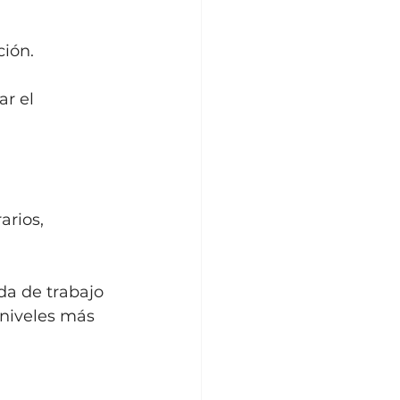
ción.
r el 
rios, 
da de trabajo 
 niveles más 