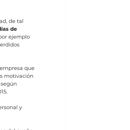
d, de tal 
ías de 
 por ejemplo 
erdidos 
 empresa que 
s motivación 
 según 
15. 
rsonal y 