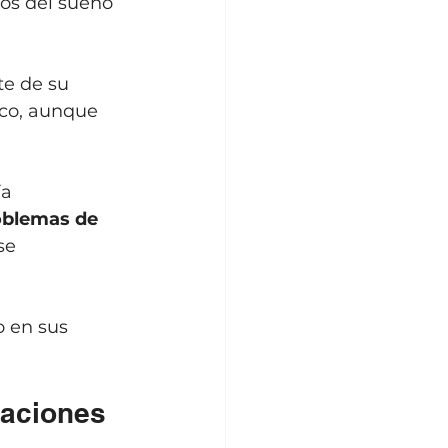
nos del sueño 
e de su 
ico, aunque 
a 
oblemas de 
se 
 en sus 
zaciones 