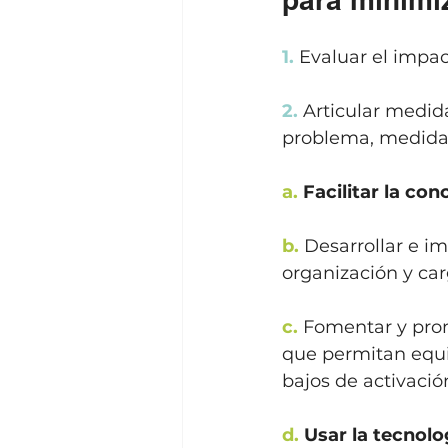
1.
 Evaluar el impac
2.
 Articular medid
problema, medida
a.
 Facilitar la con
b.
 Desarrollar e i
organización y ca
c.
 Fomentar y prom
que permitan equil
bajos de activació
d.
 Usar la tecnol