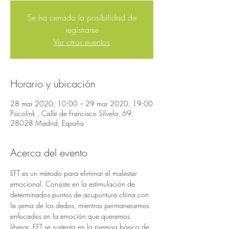
Se ha cerrado la posibilidad de
registrarse
Ver otros eventos
Horario y ubicación
28 mar 2020, 10:00 – 29 mar 2020, 19:00
Psicolink , Calle de Francisco Silvela, 69,
28028 Madrid, España
Acerca del evento
EFT es un método para eliminar el malestar 
emocional. Consiste en la estimulación de 
determinados puntos de acupuntura china con 
la yema de los dedos, mientras permanecemos 
enfocados en la emoción que queremos 
liberar. EFT se sustenta en la premisa básica de 