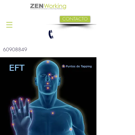
CONTACTO
60908849