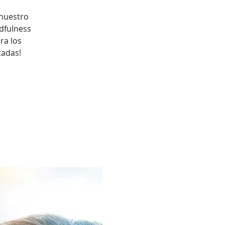
 nuestro
dfulness
ra los
tadas!