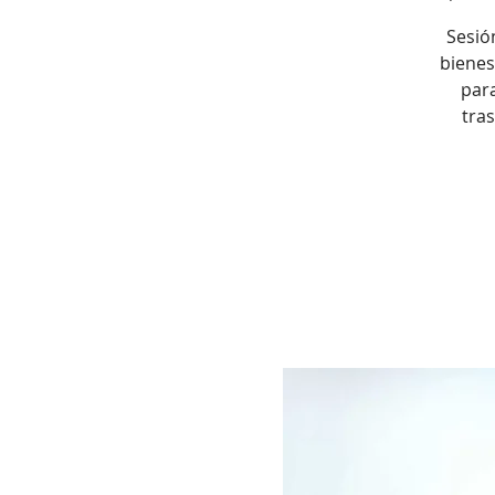
Sesió
bienes
par
tra