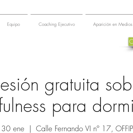
Equipo
Coaching Ejecutivo
Aparición en Medios
esión gratuita sob
ulness para dormi
, 30 ene
  |  
Calle Fernando VI nº 17, OFFI