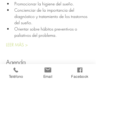
Promocionar la higiene del sueño.
Concienciar de la importancia del 
diagnóstico y tratamiento de los trastornos 
del sueño.
Orientar sobre hábitos preventivos o 
paliativos del problema.
LEER MÁS >
Agenda
18:30 - 20:30
Teléfono
Email
Facebook
2 horas
Quiero aprender a gestionar mi estrés: Mejora
del sueño
ONLINE
Ver todos