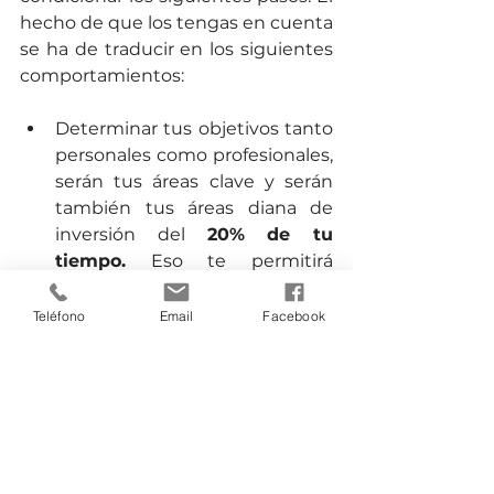
hecho de que los tengas en cuenta 
se ha de traducir en los siguientes 
comportamientos:
Determinar tus objetivos tanto 
personales como profesionales, 
serán tus áreas clave y serán 
también tus áreas diana de 
inversión del 
20% de tu 
tiempo.
 Eso te permitirá 
conseguir el 80% de los 
resultados que buscas.
Teléfono
Email
Facebook
Determinar claramente tus 
actividades A-B-C y ponerlas, 
por tanto, en conexión con el 
punto anterior.