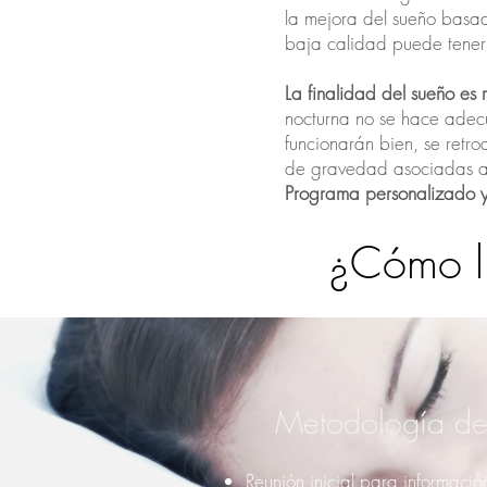
la mejora del sueño basa
baja calidad puede tener 
La finalidad del sueño es
nocturna no se hace adec
funcionarán bien, se retr
de gravedad asociadas a
Programa personalizado y
¿Cómo l
Metodología del
Reunión inicial para informació