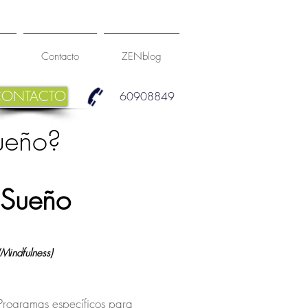
Contacto
ZENblog
CONTACTO
60908849
sueño?
 Sueño
Mindfulness)
Programas específicos para