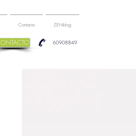
Contacto
ZENblog
CONTACTO
60908849