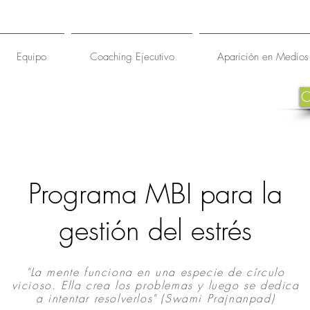
Equipo
Coaching Ejecutivo
Aparición en Medios
Programa MBI para la
gestión del estrés
"La mente funciona en una especie de círculo
vicioso. Ella crea los problemas y luego se dedica
a intentar resolverlos" (Swami Prajnanpad)