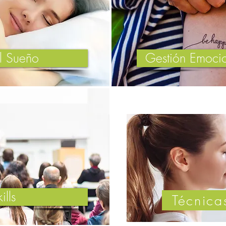
l Sueño
Gestión Emocio
ills
Técnica