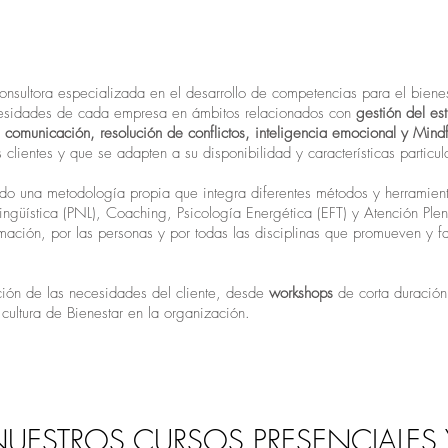
ltora especializada en el desarrollo de competencias para el bienes
ecesidades de cada empresa en ámbitos relacionados con
gestión del es
e comunicación, resolución de conflictos, inteligencia emocional y Mind
clientes y que se adapten a su disponibilidad y características particul
do una metodología propia que integra diferentes métodos y herramient
güística (PNL), Coaching, Psicología Energética (EFT) y Atención Plen
ión, por las personas y por todas las disciplinas que promueven y faci
ión de las necesidades del cliente, desde
workshops
de corta duració
 cultura de Bienestar en la organización.
ESTROS CURSOS PRESENCIALES 