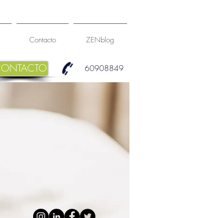
Contacto
ZENblog
CONTACTO
60908849