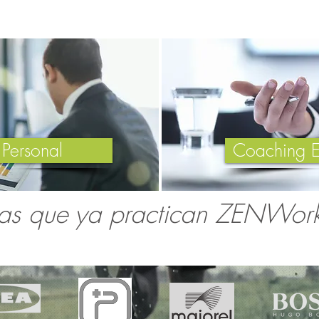
Personal
Coaching E
as que ya practican ZENWor