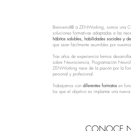
Bienvenid@ a ZENWorking, somos una Consu
soluciones formativas adaptadas a las n
hábitos salubles, habilidades sociales y d
que sean fácilmente asumibles por nuestros 
Tras años de experiencia hemos desarrolla
sobre Neurociencia, Programación Neurolin
ZENWorking nace de la pasión por la formac
personal y profesional.
Trabajamos con
diferentes formatos
en func
los que el objetivo es implantar una nueva
CONOCE NU