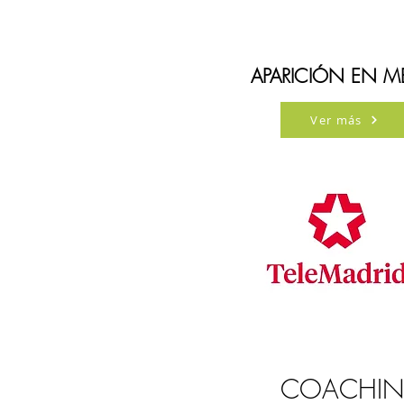
APARICIÓN EN M
Ver más
COACHING