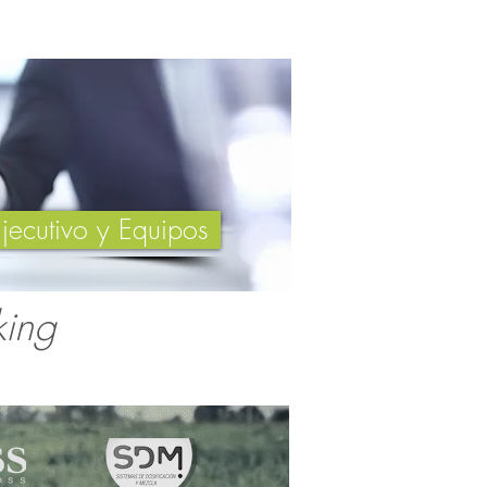
jecutivo y Equipos
king