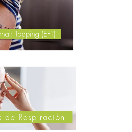
nal: Tapping (EFT)
s de Respiración