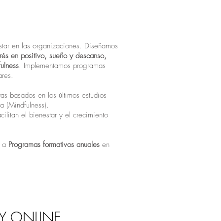
tar en las organizaciones. Diseñamos
trés en positivo, sueño y descanso,
fulness
. Implementamos programas
ares.
as basados en los últimos estudios
a (Mindfulness).
litan el bienestar y el crecimiento
n a
Programas formativos anuales
en
Y ONLINE