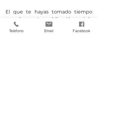
El que te hayas tomado tiempo 
para leer esta publicación quizás 
puede ser el primer paso del 
Teléfono
Email
Facebook
camino. Y si te decides a seguir, no 
olvides, que esto es un trabajo de 
fondo y no de velocidad y que los 
cambios se generan con pequeños 
pasos sostenidos en el tiempo. 
¡Te 
aseguramos que el resultado 
merece la pena.!
Carmen Castro Torres
Socia- Directora
Conoce nuestro trabajo 
visitando 
www.zenworking.es